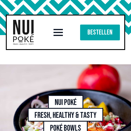
Bestellen
Nui Poké
Fresh, healthy & tasty
poké bowls