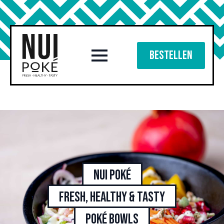
Bestellen
Nui Poké
Fresh, healthy & tasty
poké bowls