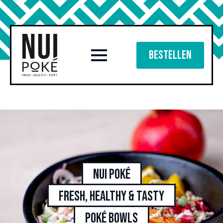
Bestellen
Nui Poké
Fresh, healthy & tasty
poké bowls