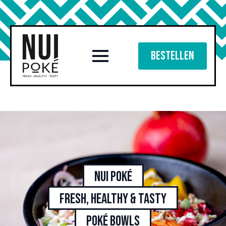
Bestellen
Nui Poké
Fresh, healthy & tasty
poké bowls